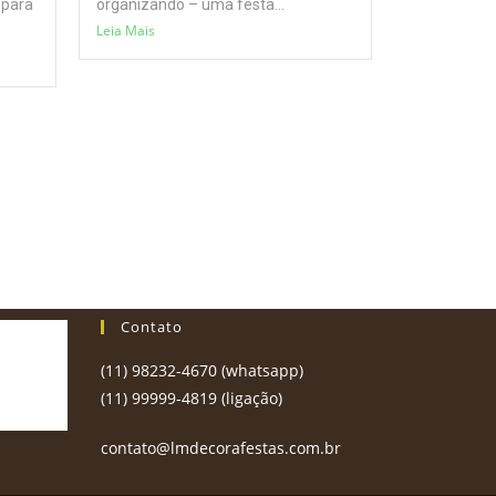
 para
organizando – uma festa...
Leia Mais
Contato
(11) 98232-4670 (whatsapp)
(11) 99999-4819 (ligação)
contato@lmdecorafestas.com.br