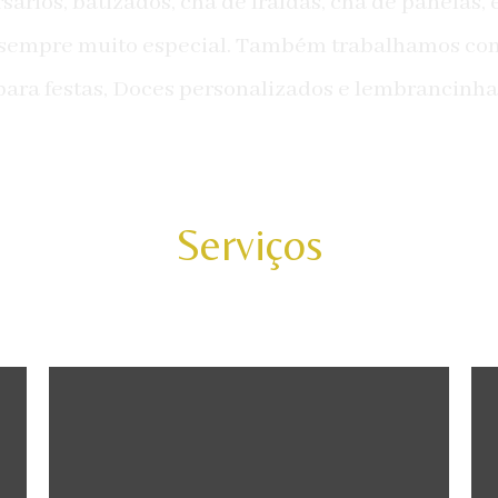
sários, batizados, chá de fraldas, chá de panelas,
á sempre muito especial. Também trabalhamos co
 para festas, Doces personalizados e lembrancinha
Serviços
Kits Festas
e tema. Consulte nossas diversas opções!
s
decoração já prontos de acordo com o estilo
i
p
Locação de composição de itens de