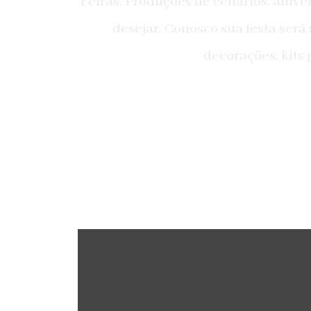
Feiras, Produções de cenários, aniver
desejar. Conosco sua festa ser
decorações, kits
Locação de Móveis
para qualquer tipo de evento.
Assessoramos você em todos os detalhe
móveis provençais para locação.