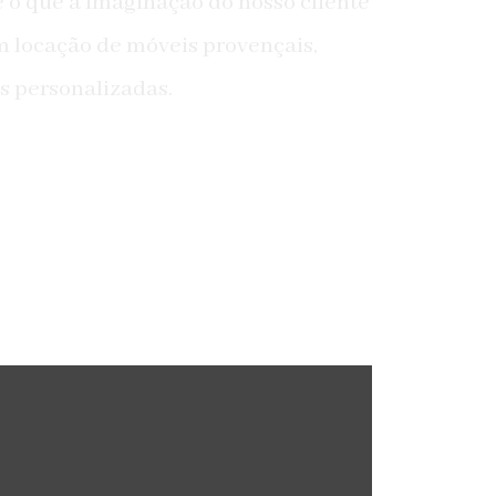
 e o que a imaginação do nosso cliente
m locação de móveis provençais,
s personalizadas.
Aniversários
para todos celebrarem a vida.
torna o seu aniversário um momento especial
ntimistas à grandes eventos, a LM Decora Festas
ara que cada detalhe seja idealizado. De festas