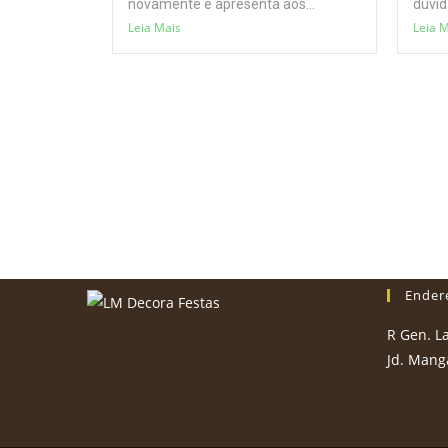
novamente e apresenta aos...
dúvid
Leia Mais
Leia 
Ender
R Gen. La
Jd. Manga