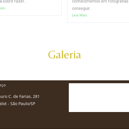
a sobre fazer...
conhecimentos em fotografias
Mais
conseguir...
Leia Mais
Galeria
eço
uro C. de Farias, 281
lot - São Paulo/SP