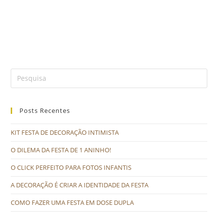
de outro tipo de serviços relacionado a decoração, veja em
nosso site o link de
outras opções
. Não se esqueça de nos
acompanhar e interagir em nossas
Redes Sociais
.
Posts Recentes
KIT FESTA DE DECORAÇÃO INTIMISTA
O DILEMA DA FESTA DE 1 ANINHO!
O CLICK PERFEITO PARA FOTOS INFANTIS
A DECORAÇÃO É CRIAR A IDENTIDADE DA FESTA
COMO FAZER UMA FESTA EM DOSE DUPLA